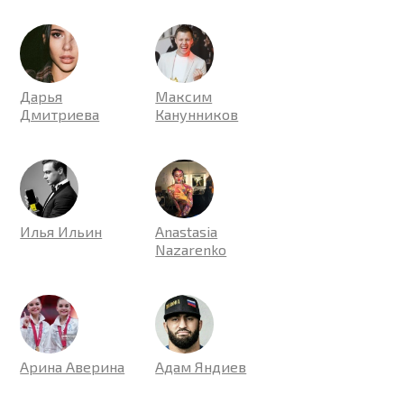
Дарья
Максим
Дмитриева
Канунников
Илья Ильин
Anastasia
Nazarenko
Арина Аверина
Адам Яндиев