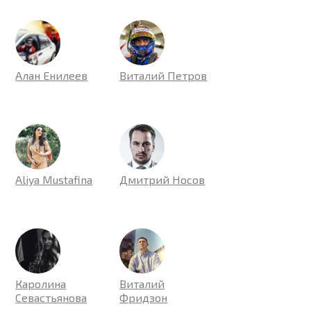
Алан Енилеев
Виталий Петров
Aliya Mustafina
Дмитрий Носов
Каролина
Виталий
Севастьянова
Фридзон