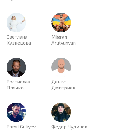
Светлана
Migran
Кузнецова
Arutyunyan
Ростислав
Денис
Плечко
Дмитриев
Ramil Guliyev
Фёдор Чудинов