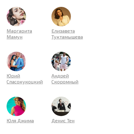
Маргарита
Елизавета
Мамун
Туктамышева
Юрий
Андрей
Спасокукоцкий
Скоромный
Юля Джима
Денис Тен