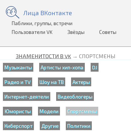
Лица ВКонтакте
Паблики, группы, встречи
Пользователи VK
Звёзды
Советы
ЗНАМЕНИТОСТИ В VK
→ СПОРТСМЕНЫ
Музыканты
Артисты хип-хопа
DJ
Радио и TV
Шоу на ТВ
Актеры
Интернет-деятели
Видеоблогеры
Юмористы
Модели
Спортсмены
Киберспорт
Другие
Политики