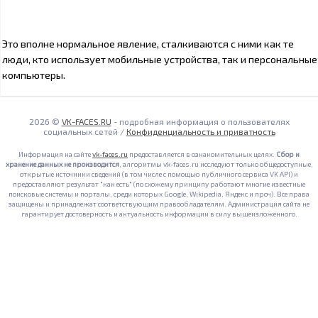
Это вполне нормальное явление, сталкиваются с ними как те
люди, кто использует мобильные устройства, так и персональные
компьютеры.
2026 ©
VK-FACES.RU
- подробная информация о пользователях
социальных сетей /
Конфиденциальность и приватность
Информация на сайте
vk-faces.ru
предоставляется в ознакомительных целях.
Сбор и
хранение данных не производится
, алгоритмы vk-faces.ru исследуют только общедоступные,
открытые источники сведений (в том числе с помощью публичного сервиса VK API) и
предоставляют результат "как есть" (по схожему принципу работают многие известные
поисковые системы и порталы, среди которых Google, Wikipedia, Яндекс и проч). Все права
защищены и принадлежат соответствующим правообладателям. Администрация сайта не
гарантирует достоверность и актуальность информации в силу вышеизложенного.