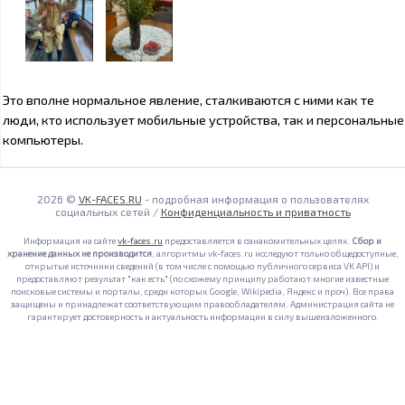
Это вполне нормальное явление, сталкиваются с ними как те
люди, кто использует мобильные устройства, так и персональные
компьютеры.
2026 ©
VK-FACES.RU
- подробная информация о пользователях
социальных сетей /
Конфиденциальность и приватность
Информация на сайте
vk-faces.ru
предоставляется в ознакомительных целях.
Сбор и
хранение данных не производится
, алгоритмы vk-faces.ru исследуют только общедоступные,
открытые источники сведений (в том числе с помощью публичного сервиса VK API) и
предоставляют результат "как есть" (по схожему принципу работают многие известные
поисковые системы и порталы, среди которых Google, Wikipedia, Яндекс и проч). Все права
защищены и принадлежат соответствующим правообладателям. Администрация сайта не
гарантирует достоверность и актуальность информации в силу вышеизложенного.