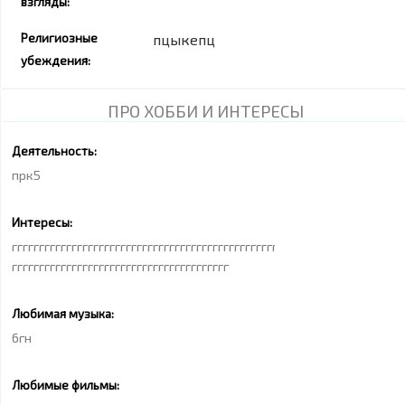
взгляды:
Религиозные
пцыкепц
убеждения:
ПРО ХОББИ И ИНТЕРЕСЫ
Деятельность:
прк5
Интересы:
гггггггггггггггггггггггггггггггггггггггггггггггггггггггггггг
гггггггггггггггггггггггггггггггггггггггг
Любимая музыка:
6гн
Любимые фильмы: