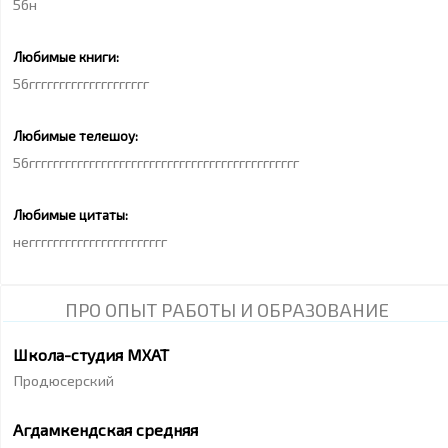
56н
Любимые книги:
56гггггггггггггггггггг
Любимые телешоу:
56ггггггггггггггггггггггггггггггггггггггггггггг
Любимые цитаты:
неггггггггггггггггггггггг
ПРО ОПЫТ РАБОТЫ И ОБРАЗОВАНИЕ
Школа-студия МХАТ
Продюсерский
Агдамкендская средняя