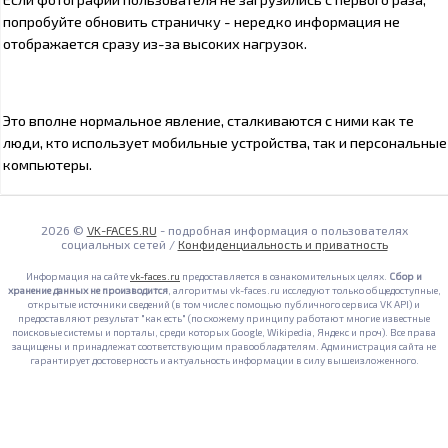
попробуйте обновить страничку - нередко информация не
отображается сразу из-за высоких нагрузок.
Это вполне нормальное явление, сталкиваются с ними как те
люди, кто использует мобильные устройства, так и персональные
компьютеры.
2026 ©
VK-FACES.RU
- подробная информация о пользователях
социальных сетей /
Конфиденциальность и приватность
Информация на сайте
vk-faces.ru
предоставляется в ознакомительных целях.
Сбор и
хранение данных не производится
, алгоритмы vk-faces.ru исследуют только общедоступные,
открытые источники сведений (в том числе с помощью публичного сервиса VK API) и
предоставляют результат "как есть" (по схожему принципу работают многие известные
поисковые системы и порталы, среди которых Google, Wikipedia, Яндекс и проч). Все права
защищены и принадлежат соответствующим правообладателям. Администрация сайта не
гарантирует достоверность и актуальность информации в силу вышеизложенного.