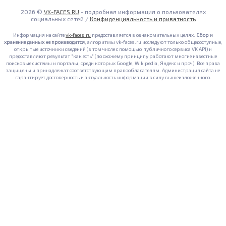
2026 ©
VK-FACES.RU
- подробная информация о пользователях
социальных сетей /
Конфиденциальность и приватность
Информация на сайте
vk-faces.ru
предоставляется в ознакомительных целях.
Сбор и
хранение данных не производится
, алгоритмы vk-faces.ru исследуют только общедоступные,
открытые источники сведений (в том числе с помощью публичного сервиса VK API) и
предоставляют результат "как есть" (по схожему принципу работают многие известные
поисковые системы и порталы, среди которых Google, Wikipedia, Яндекс и проч). Все права
защищены и принадлежат соответствующим правообладателям. Администрация сайта не
гарантирует достоверность и актуальность информации в силу вышеизложенного.