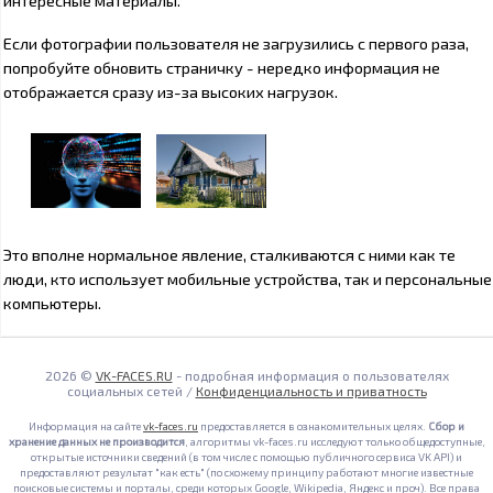
Если фотографии пользователя не загрузились с первого раза,
попробуйте обновить страничку - нередко информация не
отображается сразу из-за высоких нагрузок.
Это вполне нормальное явление, сталкиваются с ними как те
люди, кто использует мобильные устройства, так и персональные
компьютеры.
2026 ©
VK-FACES.RU
- подробная информация о пользователях
социальных сетей /
Конфиденциальность и приватность
Информация на сайте
vk-faces.ru
предоставляется в ознакомительных целях.
Сбор и
хранение данных не производится
, алгоритмы vk-faces.ru исследуют только общедоступные,
открытые источники сведений (в том числе с помощью публичного сервиса VK API) и
предоставляют результат "как есть" (по схожему принципу работают многие известные
поисковые системы и порталы, среди которых Google, Wikipedia, Яндекс и проч). Все права