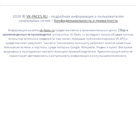
2026 ©
VK-FACES.RU
- подробная информация о пользователях
социальных сетей /
Конфиденциальность и приватность
Информация на сайте
vk-faces.ru
предоставляется в ознакомительных целях.
Сбор и
хранение данных не производится
, алгоритмы vk-faces.ru исследуют только общедоступные,
открытые источники сведений (в том числе с помощью публичного сервиса VK API) и
предоставляют результат "как есть" (по схожему принципу работают многие известные
поисковые системы и порталы, среди которых Google, Wikipedia, Яндекс и проч). Все права
защищены и принадлежат соответствующим правообладателям. Администрация сайта не
гарантирует достоверность и актуальность информации в силу вышеизложенного.