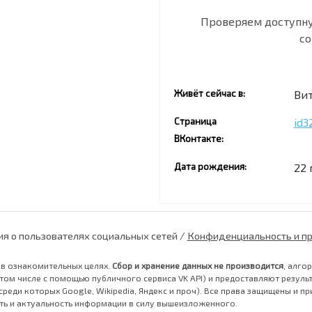
Проверяем доступн
со
Живёт сейчас в:
Ви
Страница
id3
ВКонтакте:
Дата рождения:
22 
я о пользователях социальных сетей /
Конфиденциальность и пр
в ознакомительных целях.
Сбор и хранение данных не производится
, алго
ом числе с помощью публичного сервиса VK API) и предоставляют результ
среди которых Google, Wikipedia, Яндекс и проч). Все права защищены и
ть и актуальность информации в силу вышеизложенного.