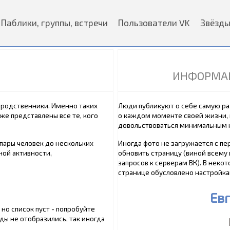
Паблики, группы, встречи
Пользователи VK
Звёзд
ИНФОРМАЦ
и родственники. Именно таких
Люди публикуют о себе самую р
же представлены все те, кого
о каждом моменте своей жизни, 
довольствоваться минимальным 
пары человек до нескольких
Иногда фото не загружается с пе
ной активности,
обновить страницу (виной всему
запросов к серверам ВК). В некот
странице обусловлено настройка
Ев
 но список пуст - попробуйте
ды не отобразились, так иногда