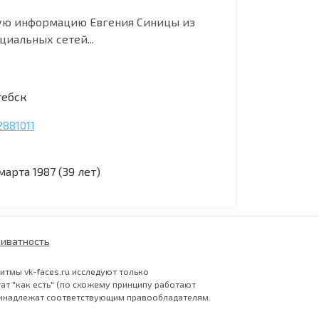
ую информацию Евгения Синицы из
циальных сетей...
тебск
2881011
марта 1987 (39 лет)
иватность
ритмы vk-faces.ru исследуют только
ат "как есть" (по схожему принципу работают
 принадлежат соответствующим правообладателям.