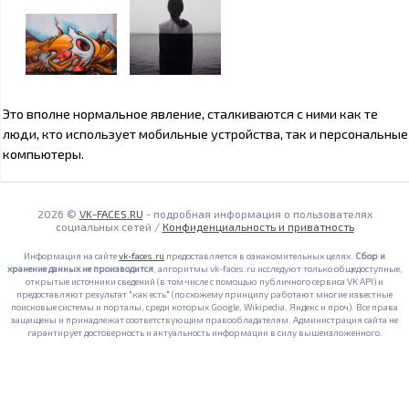
Это вполне нормальное явление, сталкиваются с ними как те
люди, кто использует мобильные устройства, так и персональные
компьютеры.
2026 ©
VK-FACES.RU
- подробная информация о пользователях
социальных сетей /
Конфиденциальность и приватность
Информация на сайте
vk-faces.ru
предоставляется в ознакомительных целях.
Сбор и
хранение данных не производится
, алгоритмы vk-faces.ru исследуют только общедоступные,
открытые источники сведений (в том числе с помощью публичного сервиса VK API) и
предоставляют результат "как есть" (по схожему принципу работают многие известные
поисковые системы и порталы, среди которых Google, Wikipedia, Яндекс и проч). Все права
защищены и принадлежат соответствующим правообладателям. Администрация сайта не
гарантирует достоверность и актуальность информации в силу вышеизложенного.