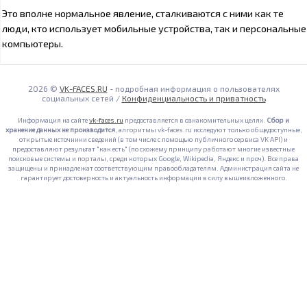
Это вполне нормальное явление, сталкиваются с ними как те
люди, кто использует мобильные устройства, так и персональные
компьютеры.
2026 ©
VK-FACES.RU
- подробная информация о пользователях
социальных сетей /
Конфиденциальность и приватность
Информация на сайте
vk-faces.ru
предоставляется в ознакомительных целях.
Сбор и
хранение данных не производится
, алгоритмы vk-faces.ru исследуют только общедоступные,
открытые источники сведений (в том числе с помощью публичного сервиса VK API) и
предоставляют результат "как есть" (по схожему принципу работают многие известные
поисковые системы и порталы, среди которых Google, Wikipedia, Яндекс и проч). Все права
защищены и принадлежат соответствующим правообладателям. Администрация сайта не
гарантирует достоверность и актуальность информации в силу вышеизложенного.