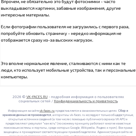
Впрочем, не обязательно это будут фотоснимки - часто
выкладываются картинки, забавные изображения, другие
интересные материалы.
Если фотографии пользователя не загрузились с первого раза,
попробуйте обновить страничку - нередко информация не
отображается сразу из-за высоких нагрузок.
Это вполне нормальное явление, сталкиваются с ними как те
люди, кто использует мобильные устройства, так и персональные
компьютеры.
2026 ©
VK-FACES.RU
- подробная информация о пользователях
социальных сетей /
Конфиденциальность и приватность
Информация на сайте
vk-faces.ru
предоставляется в ознакомительных целях.
Сбор и
хранение данных не производится
, алгоритмы vk-faces.ru исследуют только общедоступные,
открытые источники сведений (в том числе с помощью публичного сервиса VK API) и
предоставляют результат "как есть" (по схожему принципу работают многие известные
поисковые системы и порталы, среди которых Google, Wikipedia, Яндекс и проч). Все права
защищены и принадлежат соответствующим правообладателям. Администрация сайта не