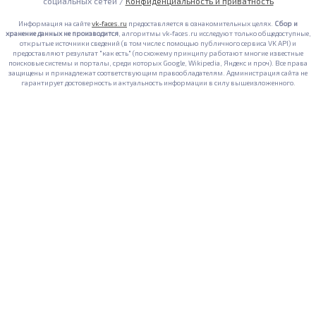
социальных сетей /
Конфиденциальность и приватность
Информация на сайте
vk-faces.ru
предоставляется в ознакомительных целях.
Сбор и
хранение данных не производится
, алгоритмы vk-faces.ru исследуют только общедоступные,
открытые источники сведений (в том числе с помощью публичного сервиса VK API) и
предоставляют результат "как есть" (по схожему принципу работают многие известные
поисковые системы и порталы, среди которых Google, Wikipedia, Яндекс и проч). Все права
защищены и принадлежат соответствующим правообладателям. Администрация сайта не
гарантирует достоверность и актуальность информации в силу вышеизложенного.