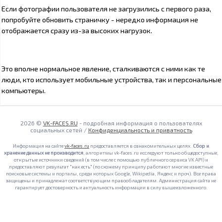
Если фотографии пользователя не загрузились с первого раза,
попробуйте обновить страничку - нередко информация не
отображается сразу из-за высоких нагрузок.
Это вполне нормальное явление, сталкиваются с ними как те
люди, кто использует мобильные устройства, так и персональные
компьютеры.
2026 ©
VK-FACES.RU
- подробная информация о пользователях
социальных сетей /
Конфиденциальность и приватность
Информация на сайте
vk-faces.ru
предоставляется в ознакомительных целях.
Сбор и
хранение данных не производится
, алгоритмы vk-faces.ru исследуют только общедоступные,
открытые источники сведений (в том числе с помощью публичного сервиса VK API) и
предоставляют результат "как есть" (по схожему принципу работают многие известные
поисковые системы и порталы, среди которых Google, Wikipedia, Яндекс и проч). Все права
защищены и принадлежат соответствующим правообладателям. Администрация сайта не
гарантирует достоверность и актуальность информации в силу вышеизложенного.